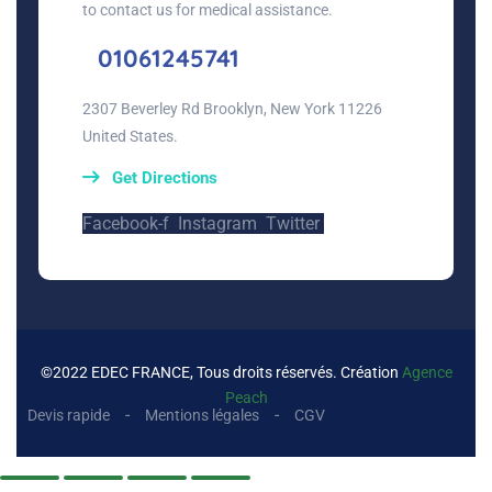
to contact us for medical assistance.
01061245741
2307 Beverley Rd Brooklyn, New York 11226
United States.
Get Directions
Facebook-f
Instagram
Twitter
©2022 EDEC FRANCE, Tous droits réservés. Création
Agence
Peach
Devis rapide
Mentions légales
CGV