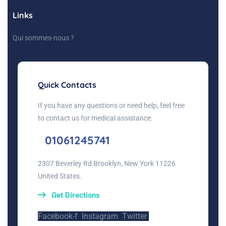
Links
Qui sommes-nous ?
Quick Contacts
If you have any questions or need help, feel free
to contact us for medical assistance.
01061245741
2307 Beverley Rd Brooklyn, New York 11226
United States.
Get Directions
Facebook-f
Instagram
Twitter